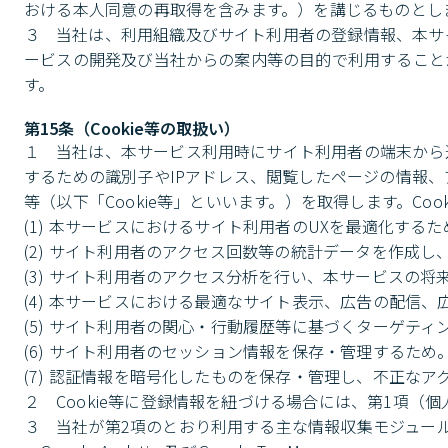
おける本人同意の再取得を含みます。）を講じるものとしま
３	当社は、利用組織及びサイト利用者の登録情報、本サイトの利用履歴等の情報を、本サイトの運営、改良、マーケティング、新サ
ービスの開発及び当社からの案内等の目的で利用すること
す。
第15条（Cookie等の取扱い）
１	当社は、本サービス利用時にサイト利用者の端末から送信されるクッキー（Cookie）や広告識別子等、サイト利用者の端末を識別
するための識別子やIPアドレス、閲覧したページの情報
等（以下「Cookie等」といいます。）を取得します。Coo
(1) 本サービスにおけるサイト利用者のUXを最適化するため
(2) サイト利用者のアクセス回数等の統計データを作成し
(3) サイト利用者のアクセス分析を行い、本サービスの将
(4) 本サービスにおける最適なサイト表示、広告の配信
(5) サイト利用者の関心・行動履歴等に基づくターゲティ
(6) サイト利用者のセッション情報を保存・管理するため。
(7) 認証情報を暗号化したものを保存・管理し、不正なア
２	Cookie等に登録情報を紐づける場合には、第1項（個人情報の取扱い）の規定に従い、適切に取り扱います。

３	当社が第2項のとおり利用する主な情報収集モジュールについては、以下をご確認ください。
