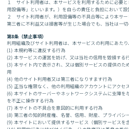
１	サイト利用者は、本サービスを利用するために必要となる適切な端末、機器、ソフトウェア及びインターネット環境等（以下「利
用設備等」といいます。）を自らの責任と負担において設置
２	サイト利用者が、利用設備等の不具合等により本サービスを適切に利用できない場合又はそれによりサイト利用者、利用組織又は
第三者に不利益又は損害等が生じた場合でも、当社は一切
第8条（禁止事項）
利用組織及びサイト利用者は、本サービスの利用にあたり
(1) 本規約等に違反する行為

(2) 本サービスの運営を妨げ、又は当社の信用を毀損する行
(3) 本サイト内で表示され、又は個別サービスの提供の
用

(4) 他のサイト利用者又は第三者になりすます行為

(5) 正当な権限なく、他の利用組織のアカウントにアクセ
(6) 本サイトのサーバーやネットワークシステムに支障
を不正に操作する行為

(7) 本サイトの不具合を意図的に利用する行為

(8) 第三者の知的財産権、名誉、信用、財産、プライバシ
(9) 本サイトにおいて提供するサービス（個別サービス