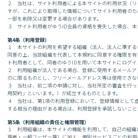
２	当社は、サイト利用者による本サイトの利用状況（リクエストの履歴情報を含みます。）に関する情報を適宜又は随時に取得しま
すが、これにより取得した情報についてサイト利用者のた
一部を削除又は変更する場合があります。

３	サイト利用者がゆうID会員の資格を喪失した場合
第4条（利用登録）
１	本サイトの利用を希望する組織（法人、法人に準ずる機関、組織若しくは団体又は個人事業主を含みます。）は、本規約の内容に
同意の上、当該組織を代表して本規約に同意する権限を有
ト利用者として、同者のゆうIDを用いて本サイトにログイ
２	利用組織が法人である場合、登録に使用するメールアドレスその他連絡先情報は、当該法人が管理する独自のドメインを用いたも
のに限るものとし、フリーメールアドレス等は使用できない
３	当社は、前二項の申請に対し、当社所定の審査を行った上で、登録を承諾した時点で本サービスに関する利用契約（以下単に「利
用契約」といいます。）が成立するものとします。

４	当社は、第1項の利用登録において、登録情報として虚偽の情報が登録されていると当社が認めた場合その他当社が不適当と判断
する相当の理由がある場合は、利用登録を承諾しないこと
第5条（利用組織の責任と権限管理）
１	利用組織は、本サイトの機能を利用して、自己の組織に所属する他のサイト利用者に対し、本サイト全体の利用権限（例えば、管
理者・一般ユーザー等）に加え、個別サービスごとの利用