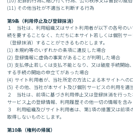
(10) 犯罪的行為に結び付く行為、公の秩序又は善良の風俗
(11) その他当社が不適当と判断する行為
第9条（利用停止及び登録抹消）
１	当社は、利用組織又はサイト利用者が以下の各号のいずれかに該当すると認めた場合には、事前の予告、通知又は催告等何らの手
続を要することなく、ただちに本サイト若しくは個別サー
（登録抹消）することができるものとします。

(1) 本規約等のいずれかの条項に違反した場合

(2) 登録情報に虚偽の事実があることが判明した場合

(3) 支払停止若しくは支払不能となり、又は破産手続開
する手続の開始の申立てがあった場合

(4) サイト利用者が、当社所定の方法による本サイトへの
(5) その他、当社が本サイト及び個別サービスの利用を適
２	当社は、前項に基づき利用停止又は登録抹消を行った場合、当該利用組織又はサイト利用者に関して当社が保有するデータ（個別
サービス上の登録情報、利用履歴その他一切の情報を含み
３	利用組織及びサイト利用者は、第1項の措置又は前項のデータ削除により被った損害等について、当社に対していかなる請求権も
取得しないものとします。
第10条（権利の帰属）