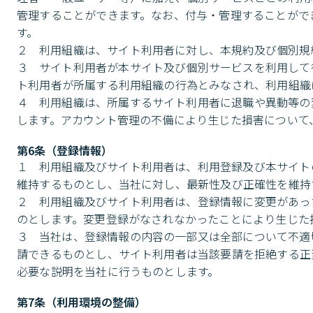
管理することができます。なお、付与・管理することがで
す。

２	利用組織は、サイト利用者に対し、本規約及び個別規約の内容を遵守させる義務を負います。

３	サイト利用者が本サイト及び個別サービスを利用して行った一切の行為（操作、申請、規約違反行為を含みます。）は、当該サイ
ト利用者が所属する利用組織の行為とみなされ、利用組織
４	利用組織は、所属するサイト利用者に退職や異動等の変更があった場合には、直ちに本サイト上で権限の削除や変更を行うものと
します。アカウント管理の不備により生じた損害について
第6条（登録情報）
１	利用組織及びサイト利用者は、利用登録及び本サイトの利用にあたり、当社所定の方法により、登録情報を最新かつ正確な状態で
維持するものとし、当社に対し、最新性及び正確性を維持
２	利用組織及びサイト利用者は、登録情報に変更があった場合には、遅滞なく本サイト上のダッシュボードから変更手続きを行うも
のとします。変更登録がなされなかったことにより生じた
３	当社は、登録情報の内容の一部又は全部について不適切と判断した場合、サイト利用者に対し当該情報について修正又は削除を要
請できるものとし、サイト利用者は当該要請を拒絶する正
必要な説明を当社に行うものとします。
第7条（利用環境の整備）