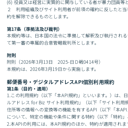
(6) 役員又は経営に実質的に関与している者が暴力団員等
２	利用組織及びサイト利用者が前項の確約に反したと当社が判断した場合には、当社は、何らの通知及び催告を要せず直ちに利用契
約を解除できるものとします。
第17条（準拠法及び裁判）
本規約等は、日本国の法令に準拠して解釈及び執行される
て第一審の専属的合意管轄裁判所とします。
附則
附則（2026年3月13日　2025-日Ｄ戦0414号）

本規約は、2026年3月19日から実施します。
郵便番号・デジタルアドレスAPI個別利用規約
第1条（目的・適用）
1.この利用規約（以下「本API規約」といいます。）は
ルアドレス for Biz サイト利用規約」（以下「サイ
住所等の情報への変換等の機能を有するAPI（以下「本AP
について、特定の機能や条件に関する特約（以下「特約」
2.本APIの利用には、本API規約のほか、特約が適用さ