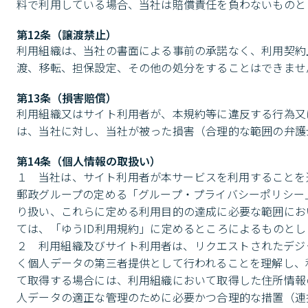
料で利用している場合、当社は賠償責任を負わないものと
第12条（譲渡禁止）
利用組織は、当社の書面による事前の承諾なく、利用契約
渡、移転、担保設定、その他の処分をすることはできませ
第13条（損害賠償）
利用組織又はサイト利用者が、本規約等に違反する行為又
は、当社に対し、当社が被った損害（合理的な範囲の弁護
第14条（個人情報の取扱い）
１	当社は、サイト利用者が本サービスを利用することを通じて取得した個人情報を、当社の定める「プライバシーポリシー」、日本
郵政グループの定める「グループ・プライバシーポリシー
り扱い、これらに定める利用目的の達成に必要な範囲にお
ては、「ゆうID利用規約」に定めるところによるものとしま
２	利用組織及びサイト利用者は、リクエストされたデジタルアドレスに対応する住所情報の提供が、当社において本人の同意に基づ
く個人データの第三者提供として行われることを理解し、
て取得する場合には、利用組織において取得した住所情報
人データの適正な管理のために必要かつ合理的な措置（連