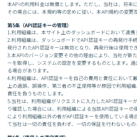
本APIの利用料金は無償とします。ただし、当社は、将
その場合には、本規約等の定めに従い、本API規約の変更
第5条（API認証キーの管理）
1.利用組織は、本サイト上のダッシュボードにおいて連携シ
2.利用組織は、ダッシュボードでAPI認証キーの再発行手
発行されたAPI認証キーは無効となり、再発行後は使用でき
3.本APIのバージョン変更その他の理由により、当社が新
ーを取得し、システムの設定を変更するものとします。過
る場合があります。

4.利用組織は、API認証キーを自己の費用と責任において
上の過誤、誤操作、第三者の不正使用等が原因で利用組織
責任を負うものとします。

5.当社は、利用組織がリクエストに入力したAPI認証キ
り確認した場合には、利用組織による当該API認証キーの
により利用組織以外の者がAPI認証キーを使用している
て当社は一切の責任を負わず、一切の保証を行わないもの