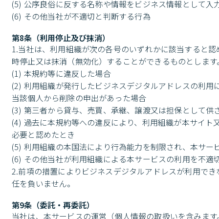
(5) 公序良俗に反する名称や情報をビジネス情報として入力
(6) その他当社が不適切と判断する行為
第8条（利用停止及び抹消）
1.当社は、利用組織が次の各号のいずれかに該当すると
時停止又は抹消（無効化）することができるものとします。
(1) 本規約等に違反した場合

(2) 利用組織が発行したビジネスデジタルアドレスの利
当該個人から削除の申出があった場合

(3) 第三者から貸与、売買、承継、譲渡又は担保として供
(4) 過去に本規約等への違反により、利用組織が本サイ
必要と認めたとき

(5) 利用組織の本国法により行為能力を制限され、本サー
(6) その他当社が利用組織による本サービスの利用を不適
2.前項の措置によりビジネスデジタルアドレスが利用で
任を負いません。
第9条（委託・再委託）
当社は、本サービスの運営（個人情報の取扱いを含みます