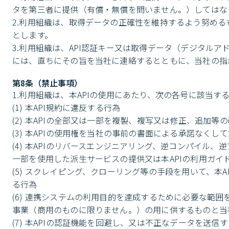
タを第三者に提供（有償・無償を問いません。）してはなり
2.利用組織は、取得データの正確性を維持するよう努め
とします。

3.利用組織は、API認証キー又は取得データ（デジタル
には、直ちにその旨を当社に連絡するとともに、当社の指
第8条（禁止事項）
1.利用組織は、本APIの使用にあたり、次の各号に該当す
(1) 本API規約に違反する行為

(2) 本APIの全部又は一部を複製、複写又は修正、追加等の
(3) 本APIの使用権を当社の事前の書面による承諾なくし
(4) 本APIのリバースエンジニアリング、逆コンパイル
一部を使用した派生サービスの提供又は本APIの利用ガイド
(5) スクレイピング、クローリング等の手段を用いて、
る行為

(6) 連携システムの利用目的を達成するために必要な範
事業（商用のものに限りません。）の用に供するものと当
(7) 本APIの認証機能を回避し、又は不正なデータを送信す