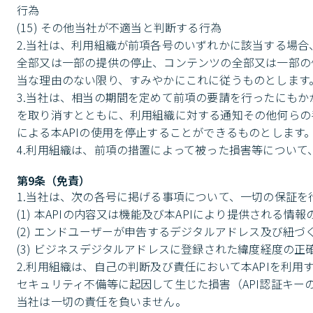
行為

(15) その他当社が不適当と判断する行為

2.当社は、利用組織が前項各号のいずれかに該当する場
全部又は一部の提供の停止、コンテンツの全部又は一部の
当な理由のない限り、すみやかにこれに従うものとします。
3.当社は、相当の期間を定めて前項の要請を行ったにもか
を取り消すとともに、利用組織に対する通知その他何らの
による本APIの使用を停止することができるものとします。
4.利用組織は、前項の措置によって被った損害等につい
第9条（免責）
1.当社は、次の各号に掲げる事項について、一切の保証を
(1) 本APIの内容又は機能及び本APIにより提供される
(2) エンドユーザーが申告するデジタルアドレス及び紐
(3) ビジネスデジタルアドレスに登録された緯度経度の正
2.利用組織は、自己の判断及び責任において本APIを利
セキュリティ不備等に起因して生じた損害（API認証キ
当社は一切の責任を負いません。
