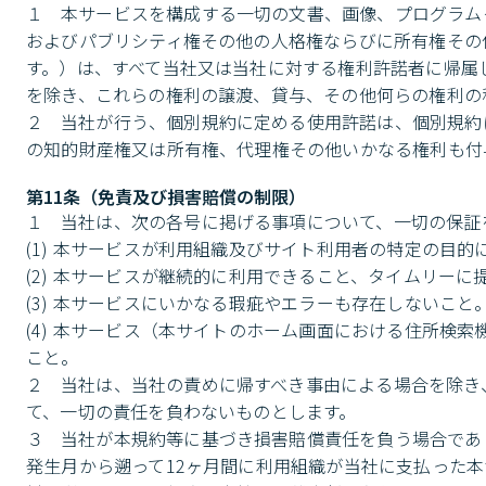
１	本サービスを構成する一切の文書、画像、プログラムその他一切の情報について発生している著作権その他の知的財産権、肖像権
およびパブリシティ権その他の人格権ならびに所有権その
す。）は、すべて当社又は当社に対する権利許諾者に帰属
を除き、これらの権利の譲渡、貸与、その他何らの権利の
２	当社が行う、個別規約に定める使用許諾は、個別規約に従い本サービスを利用する権限を除き、本サービスにかかる著作権その他
の知的財産権又は所有権、代理権その他いかなる権利も付
第11条（免責及び損害賠償の制限）
１	当社は、次の各号に掲げる事項について、一切の保証を行うものではありません。

(1) 本サービスが利用組織及びサイト利用者の特定の目的
(2) 本サービスが継続的に利用できること、タイムリーに
(3) 本サービスにいかなる瑕疵やエラーも存在しないこと。
(4) 本サービス（本サイトのホーム画面における住所検
こと。

２	当社は、当社の責めに帰すべき事由による場合を除き、本サイトの利用に起因して利用組織又はサイト利用者に生じた損害につい
て、一切の責任を負わないものとします。

３	当社が本規約等に基づき損害賠償責任を負う場合であっても、当社に故意又は重大な過失がある場合を除き、その賠償額は、損害
発生月から遡って12ヶ月間に利用組織が当社に支払った