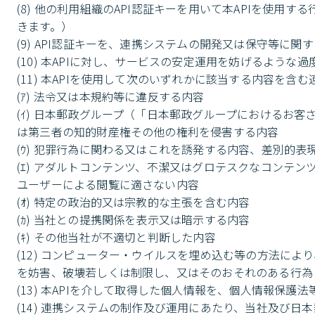
(8) 他の利用組織のAPI認証キーを用いて本APIを使
きます。）

(9) API認証キーを、連携システムの開発又は保守等に
(10) 本APIに対し、サービスの安定運用を妨げるような
(11) 本APIを使用して次のいずれかに該当する内容を含
(ｱ) 法令又は本規約等に違反する内容

(ｲ) 日本郵政グループ（「日本郵政グループにおけるお
は第三者の知的財産権その他の権利を侵害する内容

(ｳ) 犯罪行為に関わる又はこれを誘発する内容、差別的表
(ｴ) アダルトコンテンツ、不潔又はグロテスクなコンテ
ユーザーによる閲覧に適さない内容

(ｵ) 特定の政治的又は宗教的な主張を含む内容

(ｶ) 当社との提携関係を表示又は暗示する内容

(ｷ) その他当社が不適切と判断した内容

(12) コンピューター・ウイルスを埋め込む等の方法に
を妨害、破壊若しくは制限し、又はそのおそれのある行為

(13) 本APIを介して取得した個人情報を、個人情報保護
(14) 連携システムの制作及び運用にあたり、当社及び