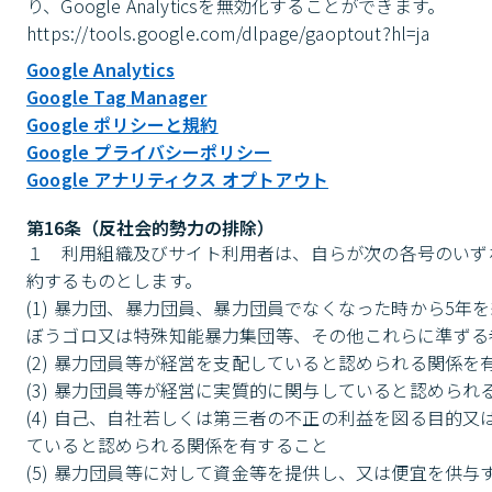
り、Google Analyticsを無効化することができます。

https://tools.google.com/dlpage/gaoptout?hl=ja
Google Analytics
Google Tag Manager
Google ポリシーと規約
Google プライバシーポリシー
Google アナリティクス オプトアウト
第16条（反社会的勢力の排除）
１	利用組織及びサイト利用者は、自らが次の各号のいずれにも該当しないことを表明し、かつ将来にわたっても該当しないことを確
約するものとします。

(1) 暴力団、暴力団員、暴力団員でなくなった時から5
ぼうゴロ又は特殊知能暴力集団等、その他これらに準ずる
(2) 暴力団員等が経営を支配していると認められる関係を有
(3) 暴力団員等が経営に実質的に関与していると認められ
(4) 自己、自社若しくは第三者の不正の利益を図る目的
ていると認められる関係を有すること

(5) 暴力団員等に対して資金等を提供し、又は便宜を供