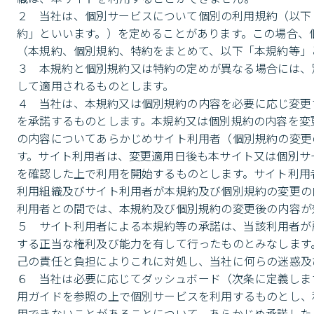
２	当社は、個別サービスについて個別の利用規約（以下「個別規約」といいます。）及び特定の機能や条件に関する特約（以下「特
約」といいます。）を定めることがあります。この場合、
（本規約、個別規約、特約をまとめて、以下「本規約等」と
３	本規約と個別規約又は特約の定めが異なる場合には、別途当社が明示的に定める場合を除き、特約、個別規約、本規約の順に優先
して適用されるものとします。

４	当社は、本規約又は個別規約の内容を必要に応じ変更することができるものとし、利用組織及びサイト利用者は、あらかじめこれ
を承諾するものとします。本規約又は個別規約の内容を変
の内容についてあらかじめサイト利用者（個別規約の変更
す。サイト利用者は、変更適用日後も本サイト又は個別サ
を確認した上で利用を開始するものとします。サイト利用
利用組織及びサイト利用者が本規約及び個別規約の変更の
利用者との間では、本規約及び個別規約の変更後の内容が
５	サイト利用者による本規約等の承諾は、当該利用者が所属する利用組織と当社との間で、本規約等を内容とする契約を締結し履行
する正当な権利及び能力を有して行ったものとみなします
己の責任と負担によりこれに対処し、当社に何らの迷惑及
６	当社は必要に応じてダッシュボード（次条に定義します。）に個別サービスの利用ガイドを掲載します。サイト利用者は最新の利
用ガイドを参照の上で個別サービスを利用するものとし、
用できないことがあることについて、あらかじめ承諾した