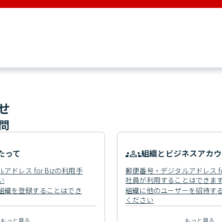
せ
問
たって
組織とビジネスアカウ
ドレス for Bizの利用手
郵便番号・デジタルアドレス for
い
社員が利用することはできま
組織を登録することはでき
組織に他のユーザーを招待す
ください
もっと見る
もっと見る