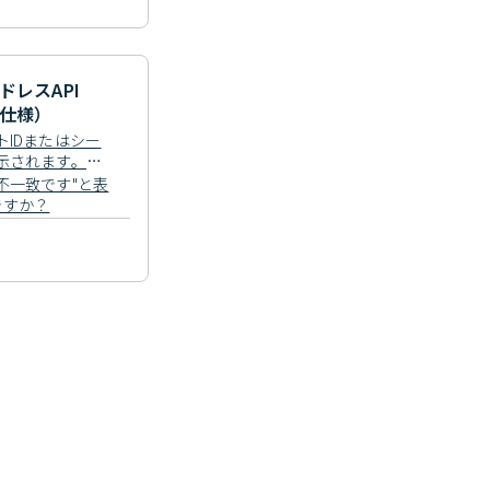
レスAPI
仕様）
トIDまたはシー
示されます。ど
不一致です"と表
ですか？